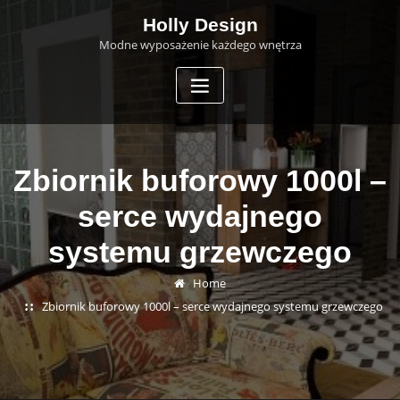
Skip
Holly Design
to
Modne wyposażenie każdego wnętrza
content
Zbiornik buforowy 1000l –
serce wydajnego
systemu grzewczego
Home
Zbiornik buforowy 1000l – serce wydajnego systemu grzewczego