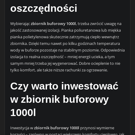
oszczędności
Wybierając
zbiornik buforowy 1000l
, trzeba zwrócić uwagę na
jakość zastosowanej izolacji. Pianka poliuretanowa lub miękka
pianka polietylenowa skutecznie zatrzymują ciepło wewnątrz
zbiornika. Dzięki temu nawet po kilku godzinach temperatura
wody w buforze pozostaje na stabilnym poziomie. Odpowiednia
izolacja to realna oszczędność – mniej energii ucieka, a tym
samym mniej trzeba jej wygenerować. Dobre ocieplenie to nie
tylko komfort, ale także niższe rachunki za ogrzewanie.
Czy warto inwestować
w zbiornik buforowy
1000l
Inwestycja w
zbiornik buforowy 1000l
przynosi wymierne
korzyści – zarówno w postaci większego komfortu cieplnego, jak