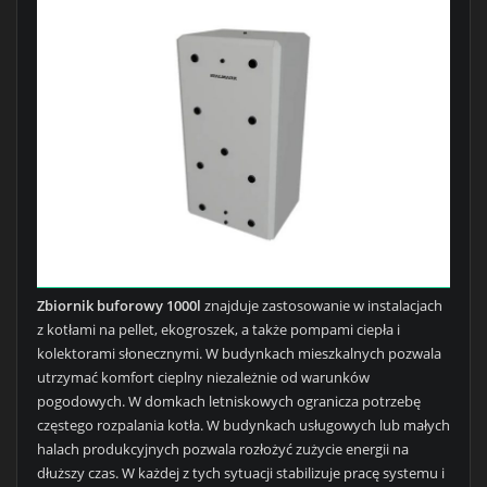
Zbiornik buforowy 1000l
znajduje zastosowanie w instalacjach
z kotłami na pellet, ekogroszek, a także pompami ciepła i
kolektorami słonecznymi. W budynkach mieszkalnych pozwala
utrzymać komfort cieplny niezależnie od warunków
pogodowych. W domkach letniskowych ogranicza potrzebę
częstego rozpalania kotła. W budynkach usługowych lub małych
halach produkcyjnych pozwala rozłożyć zużycie energii na
dłuższy czas. W każdej z tych sytuacji stabilizuje pracę systemu i