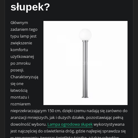
słupek?
Głównym
zadaniem tego
typu lamp jest
zwiększenie
komfortu
użytkowanej
po zmroku
posesji.
Charakteryzują
się one
łatwością
montażu i
rozmiarem
nieprzekraczającym 150 cm, dzięki czemu nadają się zarówno do
aranżacji mniejszych, jak i dużych działek, pozostawiając pełną
dowolność wyboru.
Lampa ogrodowa słupek
wykorzystywana
jest najczęściej do oświetlenia dróg, gdzie najlepiej sprawdza się
w zgrupowaniu, tworząc świetlistą ścieżkę, a także schodów,