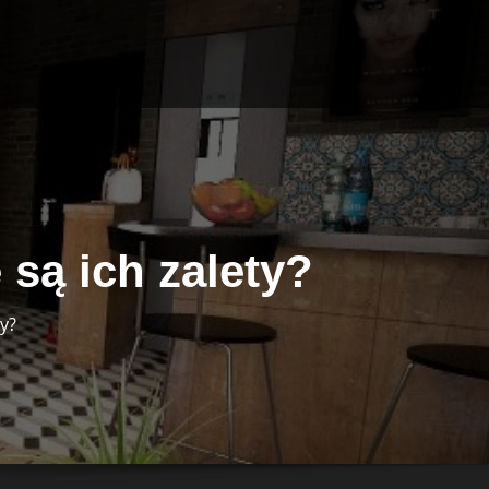
 są ich zalety?
ty?